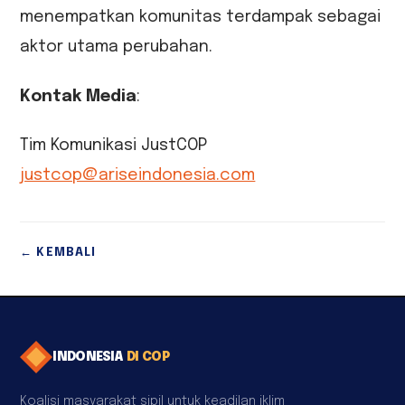
menempatkan komunitas terdampak sebagai
aktor utama perubahan.
Kontak Media
:
Tim Komunikasi JustCOP
justcop@ariseindonesia.com
← KEMBALI
INDONESIA
DI COP
Koalisi masyarakat sipil untuk keadilan iklim