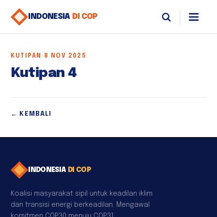
INDONESIA
DI COP
KUTIPAN
·
8 NOV 2025
Kutipan 4
← KEMBALI
INDONESIA
DI COP
Koalisi masyarakat sipil untuk keadilan iklim
dan transisi energi berkeadilan. Mengawal
komitmen COP30 menuju COP31.